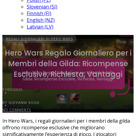
Polish (PL)
Slovenian (SI)
Finnish (FI)
English (NZ)
Latvian (LV)
REGALI GIORNALIERI DI HERO WARS
Hero Wars Regalo Giornaliero per i
Membri della Gilda: Ricompense
Esclusive, Richiesta, Vantaggi
17/02/2026
BY GIOVANNI ROSSI
NO COMMENTS
In Hero Wars, i regali giornalieri per i membri della gilda
offrono ricompense esclusive che migliorano
significativamente l’esperienza di gioco. I giocatori