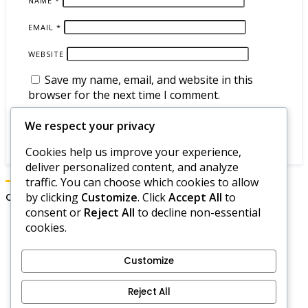
NAME
*
EMAIL
*
WEBSITE
Save my name, email, and website in this
browser for the next time I comment.
We respect your privacy
Cookies help us improve your experience,
deliver personalized content, and analyze
traffic. You can choose which cookies to allow
by clicking
Customize
. Click
Accept All
to
Categorie
consent or
Reject All
to decline non-essential
cookies.
Codici dell'Era del Dominio di Hero Wars
Codici promozionali di Hero Wars
Regali Giornalieri di Hero Wars
Customize
Politica sui cookie
Reject All
Informazioni