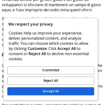
sviluppatori si sforzano di mantenere un campo di gioco
equo, e l’uso improprio dei codici mina questi sforzi.
Per promuovere il gioco leale, i giocatori dovrebbero
concentrarsi sullo sviluppo delle proprie abilità e
We respect your privacy
strategie piuttosto che fare affidamento su scorciatoie.
Cookies help us improve your experience,
Impegnarsi con il gioco come previsto favorisce una
deliver personalized content, and analyze
comunità più sana e migliora l’esperienza di gioco
traffic. You can choose which cookies to allow
complessiva per tutti.
by clicking
Customize
. Click
Accept All
to
consent or
Reject All
to decline non-essential
Pratiche sfruttatrici
cookies.
L’uso dei codici dei personaggi può incoraggiare pratiche
sfruttatrici all’interno della comunità di Hero Wars. Alcuni
Customize
giocatori possono ricorrere all’acquisto di codici da
venditori di terze parti, il che può portare a truffe e
Reject All
perdita di denaro. Queste pratiche non solo danneggiano
i singoli giocatori, ma possono anche danneggiare la
Accept All
reputazione del gioco.