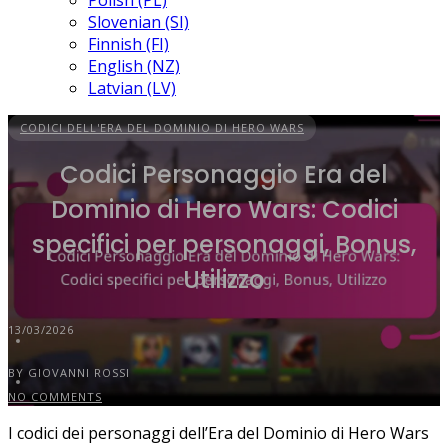
Polish (PL)
Slovenian (SI)
Finnish (FI)
English (NZ)
Latvian (LV)
CODICI DELL'ERA DEL DOMINIO DI HERO WARS
Codici Personaggio Era del
Dominio di Hero Wars: Codici
specifici per personaggi, Bonus,
Utilizzo
13/03/2026
BY GIOVANNI ROSSI
NO COMMENTS
I codici dei personaggi dell’Era del Dominio di Hero Wars