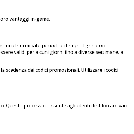
 loro vantaggi in-game.
tro un determinato periodo di tempo. I giocatori
ere validi per alcuni giorni fino a diverse settimane, a
la scadenza dei codici promozionali. Utilizzare i codici
oco. Questo processo consente agli utenti di sbloccare vari