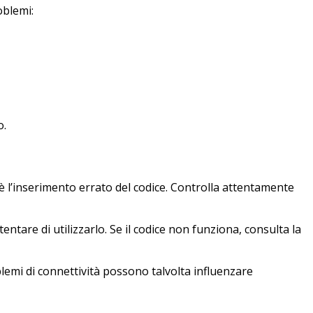
oblemi:
o.
 l’inserimento errato del codice. Controlla attentamente
ntare di utilizzarlo. Se il codice non funziona, consulta la
blemi di connettività possono talvolta influenzare