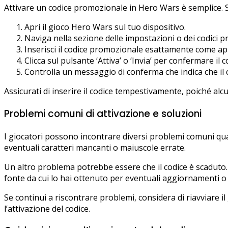
Attivare un codice promozionale in Hero Wars è semplice. 
Apri il gioco Hero Wars sul tuo dispositivo.
Naviga nella sezione delle impostazioni o dei codici p
Inserisci il codice promozionale esattamente come appa
Clicca sul pulsante ‘Attiva’ o ‘Invia’ per confermare il c
Controlla un messaggio di conferma che indica che il 
Assicurati di inserire il codice tempestivamente, poiché alcu
Problemi comuni di attivazione e soluzioni
I giocatori possono incontrare diversi problemi comuni qua
eventuali caratteri mancanti o maiuscole errate.
Un altro problema potrebbe essere che il codice è scaduto. V
fonte da cui lo hai ottenuto per eventuali aggiornamenti o
Se continui a riscontrare problemi, considera di riavviare i
l’attivazione del codice.