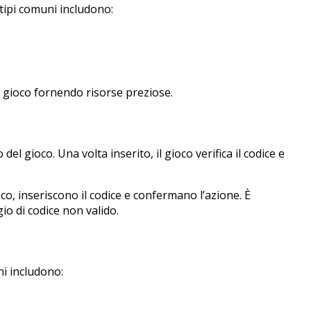
 tipi comuni includono:
i gioco fornendo risorse preziose.
l gioco. Una volta inserito, il gioco verifica il codice e
co, inseriscono il codice e confermano l’azione. È
o di codice non valido.
ni includono: