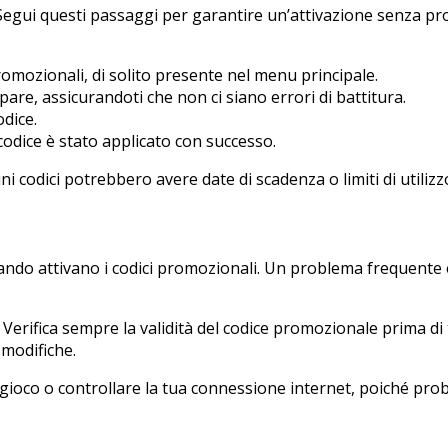
Segui questi passaggi per garantire un’attivazione senza pr
romozionali, di solito presente nel menu principale.
re, assicurandoti che non ci siano errori di battitura.
odice.
codice è stato applicato con successo.
ni codici potrebbero avere date di scadenza o limiti di utilizz
ndo attivano i codici promozionali. Un problema frequente è
erifica sempre la validità del codice promozionale prima di te
 modifiche.
l gioco o controllare la tua connessione internet, poiché pro