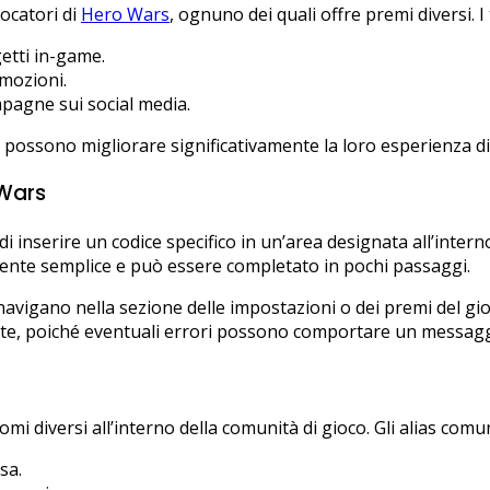
iocatori di
Hero Wars
, ognuno dei quali offre premi diversi. I
etti in-game.
omozioni.
pagne sui social media.
é possono migliorare significativamente la loro esperienza d
 Wars
nserire un codice specifico in un’area designata all’interno de
ente semplice e può essere completato in pochi passaggi.
 navigano nella sezione delle impostazioni o dei premi del gio
mente, poiché eventuali errori possono comportare un messaggi
 diversi all’interno della comunità di gioco. Gli alias comu
sa.