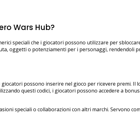
Hero Wars Hub?
ici speciali che i giocatori possono utilizzare per sbloccar
ta, oggetti o potenziamenti per i personaggi, rendendoli prez
 giocatori possono inserire nel gioco per ricevere premi. Il l
tilizzando questi codici, i giocatori possono accedere a bon
asioni speciali o collaborazioni con altri marchi. Servono c