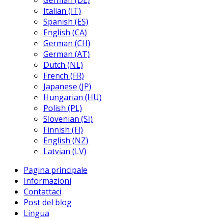
German (DE)
Italian (IT)
Spanish (ES)
English (CA)
German (CH)
German (AT)
Dutch (NL)
French (FR)
Japanese (JP)
Hungarian (HU)
Polish (PL)
Slovenian (SI)
Finnish (FI)
English (NZ)
Latvian (LV)
Pagina principale
Informazioni
Contattaci
Post del blog
Lingua