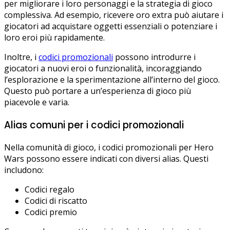
per migliorare i loro personaggi e la strategia di gioco
complessiva. Ad esempio, ricevere oro extra può aiutare i
giocatori ad acquistare oggetti essenziali o potenziare i
loro eroi più rapidamente.
Inoltre, i
codici promozionali
possono introdurre i
giocatori a nuovi eroi o funzionalità, incoraggiando
l’esplorazione e la sperimentazione all’interno del gioco.
Questo può portare a un’esperienza di gioco più
piacevole e varia.
Alias comuni per i codici promozionali
Nella comunità di gioco, i codici promozionali per Hero
Wars possono essere indicati con diversi alias. Questi
includono:
Codici regalo
Codici di riscatto
Codici premio