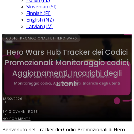
Polish (PL)
Slovenian (SI)
Finnish (FI)
English (NZ)
Latvian (LV)
CODICI PROMOZIONALI DI HERO WARS
Hero Wars Hub Tracker dei Codici
Promozionali: Monitoraggio codici,
Aggiornamenti, Incarichi degli
utenti
18/02/2026
BY GIOVANNI ROSSI
NO COMMENTS
Benvenuto nel Tracker dei Codici Promozionali di Hero