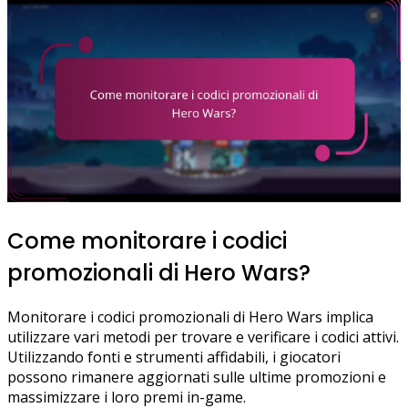
Come monitorare i codici
promozionali di Hero Wars?
Monitorare i codici promozionali di Hero Wars implica
utilizzare vari metodi per trovare e verificare i codici attivi.
Utilizzando fonti e strumenti affidabili, i giocatori
possono rimanere aggiornati sulle ultime promozioni e
massimizzare i loro premi in-game.