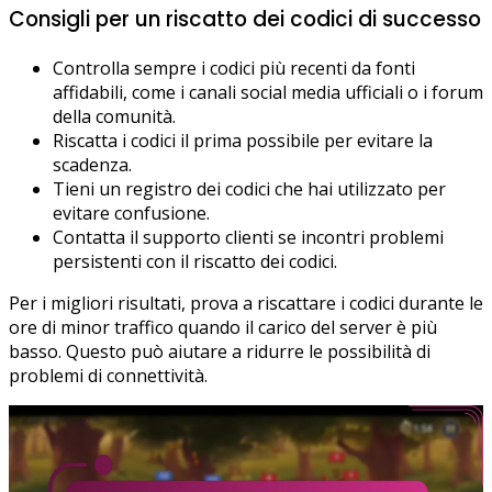
Consigli per un riscatto dei codici di successo
Controlla sempre i codici più recenti da fonti
affidabili, come i canali social media ufficiali o i forum
della comunità.
Riscatta i codici il prima possibile per evitare la
scadenza.
Tieni un registro dei codici che hai utilizzato per
evitare confusione.
Contatta il supporto clienti se incontri problemi
persistenti con il riscatto dei codici.
Per i migliori risultati, prova a riscattare i codici durante le
ore di minor traffico quando il carico del server è più
basso. Questo può aiutare a ridurre le possibilità di
problemi di connettività.