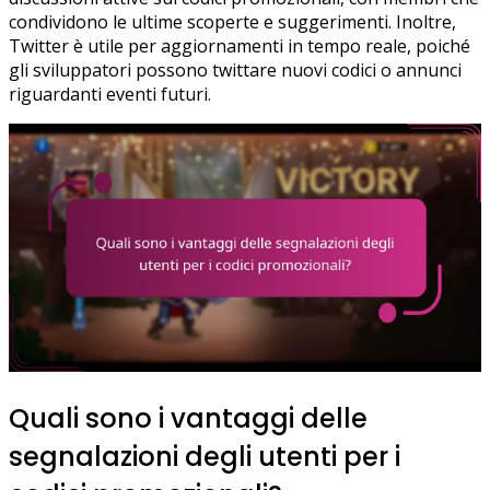
condividono le ultime scoperte e suggerimenti. Inoltre,
Twitter è utile per aggiornamenti in tempo reale, poiché
gli sviluppatori possono twittare nuovi codici o annunci
riguardanti eventi futuri.
Quali sono i vantaggi delle
segnalazioni degli utenti per i