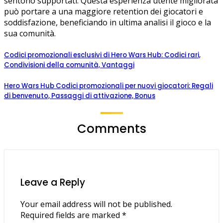
sentono supportati. Questa esperienza utente migliorata
può portare a una maggiore retention dei giocatori e
soddisfazione, beneficiando in ultima analisi il gioco e la
sua comunità.
Codici promozionali esclusivi di Hero Wars Hub: Codici rari,
Condivisioni della comunità, Vantaggi
Hero Wars Hub Codici promozionali per nuovi giocatori: Regali
di benvenuto, Passaggi di attivazione, Bonus
Comments
Leave a Reply
Your email address will not be published.
Required fields are marked
*