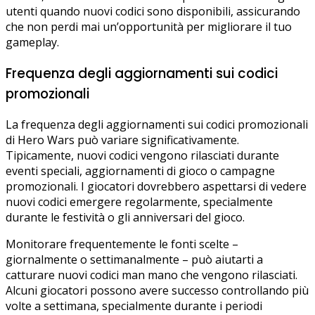
utenti quando nuovi codici sono disponibili, assicurando
che non perdi mai un’opportunità per migliorare il tuo
gameplay.
Frequenza degli aggiornamenti sui codici
promozionali
La frequenza degli aggiornamenti sui codici promozionali
di Hero Wars può variare significativamente.
Tipicamente, nuovi codici vengono rilasciati durante
eventi speciali, aggiornamenti di gioco o campagne
promozionali. I giocatori dovrebbero aspettarsi di vedere
nuovi codici emergere regolarmente, specialmente
durante le festività o gli anniversari del gioco.
Monitorare frequentemente le fonti scelte –
giornalmente o settimanalmente – può aiutarti a
catturare nuovi codici man mano che vengono rilasciati.
Alcuni giocatori possono avere successo controllando più
volte a settimana, specialmente durante i periodi