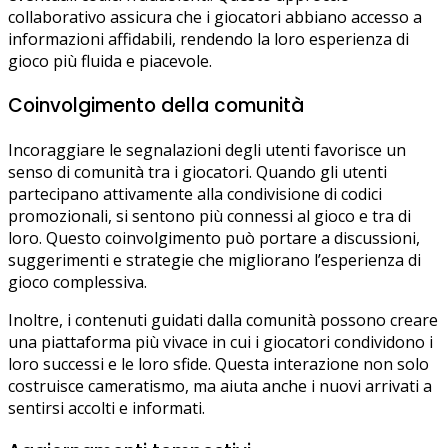
collaborativo assicura che i giocatori abbiano accesso a
informazioni affidabili, rendendo la loro esperienza di
gioco più fluida e piacevole.
Coinvolgimento della comunità
Incoraggiare le segnalazioni degli utenti favorisce un
senso di comunità tra i giocatori. Quando gli utenti
partecipano attivamente alla condivisione di codici
promozionali, si sentono più connessi al gioco e tra di
loro. Questo coinvolgimento può portare a discussioni,
suggerimenti e strategie che migliorano l’esperienza di
gioco complessiva.
Inoltre, i contenuti guidati dalla comunità possono creare
una piattaforma più vivace in cui i giocatori condividono i
loro successi e le loro sfide. Questa interazione non solo
costruisce cameratismo, ma aiuta anche i nuovi arrivati a
sentirsi accolti e informati.