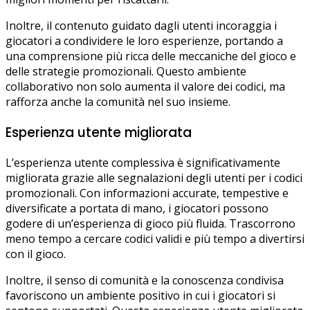
Inoltre, il contenuto guidato dagli utenti incoraggia i
giocatori a condividere le loro esperienze, portando a
una comprensione più ricca delle meccaniche del gioco e
delle strategie promozionali. Questo ambiente
collaborativo non solo aumenta il valore dei codici, ma
rafforza anche la comunità nel suo insieme.
Esperienza utente migliorata
L’esperienza utente complessiva è significativamente
migliorata grazie alle segnalazioni degli utenti per i codici
promozionali. Con informazioni accurate, tempestive e
diversificate a portata di mano, i giocatori possono
godere di un’esperienza di gioco più fluida. Trascorrono
meno tempo a cercare codici validi e più tempo a divertirsi
con il gioco.
Inoltre, il senso di comunità e la conoscenza condivisa
favoriscono un ambiente positivo in cui i giocatori si