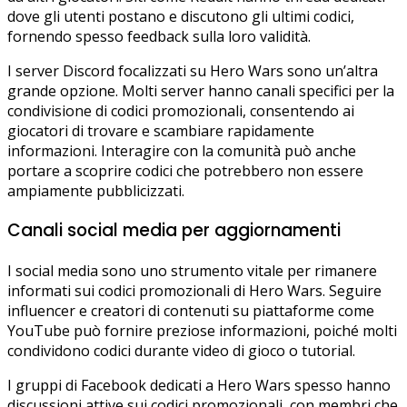
dove gli utenti postano e discutono gli ultimi codici,
fornendo spesso feedback sulla loro validità.
I server Discord focalizzati su Hero Wars sono un’altra
grande opzione. Molti server hanno canali specifici per la
condivisione di codici promozionali, consentendo ai
giocatori di trovare e scambiare rapidamente
informazioni. Interagire con la comunità può anche
portare a scoprire codici che potrebbero non essere
ampiamente pubblicizzati.
Canali social media per aggiornamenti
I social media sono uno strumento vitale per rimanere
informati sui codici promozionali di Hero Wars. Seguire
influencer e creatori di contenuti su piattaforme come
YouTube può fornire preziose informazioni, poiché molti
condividono codici durante video di gioco o tutorial.
I gruppi di Facebook dedicati a Hero Wars spesso hanno
discussioni attive sui codici promozionali, con membri che