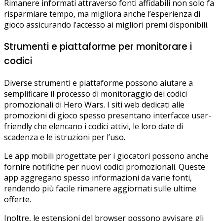
Rimanere informati attraverso fonti affidabili non solo fa
risparmiare tempo, ma migliora anche l’esperienza di
gioco assicurando l’accesso ai migliori premi disponibili.
Strumenti e piattaforme per monitorare i
codici
Diverse strumenti e piattaforme possono aiutare a
semplificare il processo di monitoraggio dei codici
promozionali di Hero Wars. I siti web dedicati alle
promozioni di gioco spesso presentano interfacce user-
friendly che elencano i codici attivi, le loro date di
scadenza e le istruzioni per l’uso.
Le app mobili progettate per i giocatori possono anche
fornire notifiche per nuovi codici promozionali. Queste
app aggregano spesso informazioni da varie fonti,
rendendo più facile rimanere aggiornati sulle ultime
offerte.
Inoltre, le estensioni del browser possono avvisare gli