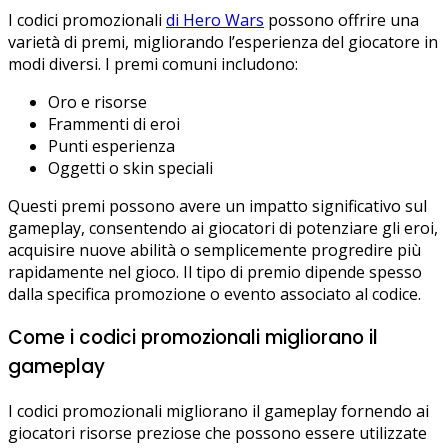
I codici promozionali
di Hero Wars
possono offrire una
varietà di premi, migliorando l’esperienza del giocatore in
modi diversi. I premi comuni includono:
Oro e risorse
Frammenti di eroi
Punti esperienza
Oggetti o skin speciali
Questi premi possono avere un impatto significativo sul
gameplay, consentendo ai giocatori di potenziare gli eroi,
acquisire nuove abilità o semplicemente progredire più
rapidamente nel gioco. Il tipo di premio dipende spesso
dalla specifica promozione o evento associato al codice.
Come i codici promozionali migliorano il
gameplay
I codici promozionali migliorano il gameplay fornendo ai
giocatori risorse preziose che possono essere utilizzate