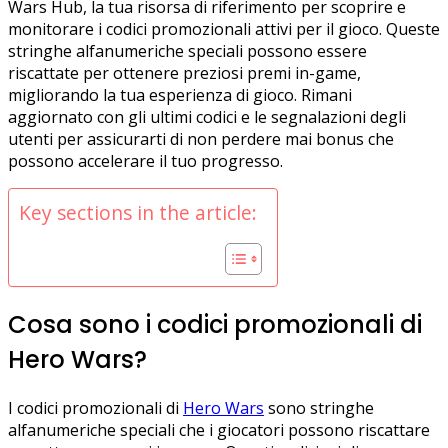
Wars Hub, la tua risorsa di riferimento per scoprire e
monitorare i codici promozionali attivi per il gioco. Queste
stringhe alfanumeriche speciali possono essere
riscattate per ottenere preziosi premi in-game,
migliorando la tua esperienza di gioco. Rimani
aggiornato con gli ultimi codici e le segnalazioni degli
utenti per assicurarti di non perdere mai bonus che
possono accelerare il tuo progresso.
Key sections in the article:
Cosa sono i codici promozionali di
Hero Wars?
I codici promozionali di
Hero Wars
sono stringhe
alfanumeriche speciali che i giocatori possono riscattare