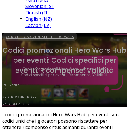
Polish (PL)
Slovenian (SI)
Finnish (FI)
English (NZ)
Latvian (LV)
CODICI PROMOZIONALI DI HERO WARS
Codici promozionali Hero Wars Hub
per eventi: Codici specifici per
eventi, Ricompense, Validità
19/02/2026
BY GIOVANNI ROSSI
NO COMMENTS
I codici promozionali di Hero Wars Hub per eventi sono
codici unici che i giocatori possono riscattare per
ottenere ricompense entusiasmanti durante eventi