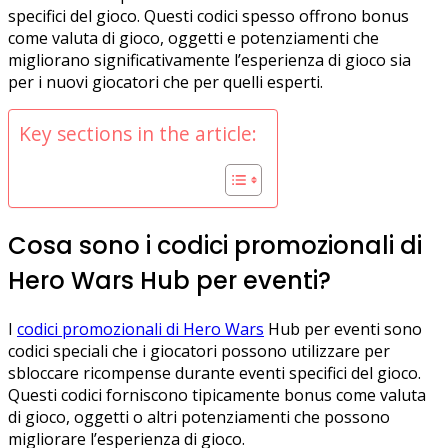
specifici del gioco. Questi codici spesso offrono bonus
come valuta di gioco, oggetti e potenziamenti che
migliorano significativamente l’esperienza di gioco sia
per i nuovi giocatori che per quelli esperti.
Key sections in the article:
Cosa sono i codici promozionali di
Hero Wars Hub per eventi?
I
codici promozionali di Hero Wars
Hub per eventi sono
codici speciali che i giocatori possono utilizzare per
sbloccare ricompense durante eventi specifici del gioco.
Questi codici forniscono tipicamente bonus come valuta
di gioco, oggetti o altri potenziamenti che possono
migliorare l’esperienza di gioco.