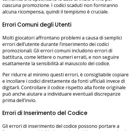
ciascuna promozione. I codici scaduti non forniranno
alcuna ricompensa, quindi il tempismo è cruciale.
Errori Comuni degli Utenti
Molti giocatori affrontano problemi a causa di semplici
errori dell’utente durante l’inserimento dei codici
promozionali. Gli errori comuni includono errori di
battitura, come lettere o numeri errati, e non seguire
esattamente la sensibilità al maiuscolo del codice.
Per ridurre al minimo questi errori, è consigliabile copiare
e incollare i codici direttamente da fonti ufficiali invece di
digitarli. Controllare il codice rispetto alla fonte originale
può anche aiutare a individuare eventuali discrepanze
prima dell’invio.
Errori di Inserimento del Codice
Gli errori di inserimento del codice possono portare a