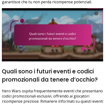
garantisce che tu non perda ricompense potenziali.
Quali sono i futuri eventi e codici
promozionali da tenere d’occhio?
Hero Wars ospita frequentemente eventi che presentano
codici promozionali esclusivi, offrendo ai giocatori
ricompense preziose. Rimanere informati su questi eventi