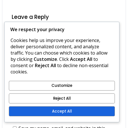
Leave a Reply
We respect your privacy
Your email address will not be published.
Required fields are marked
*
Cookies help us improve your experience,
deliver personalized content, and analyze
COMMENT
*
traffic. You can choose which cookies to allow
by clicking
Customize
. Click
Accept All
to
consent or
Reject All
to decline non-essential
cookies.
Customize
NAME
*
Reject All
EMAIL
*
Accept All
WEBSITE