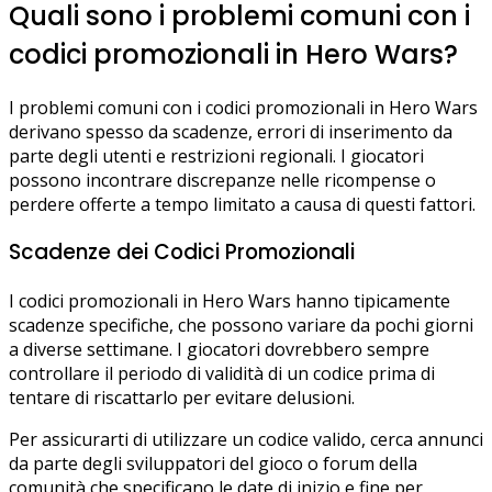
Quali sono i problemi comuni con i
codici promozionali in Hero Wars?
I problemi comuni con i codici promozionali in Hero Wars
derivano spesso da scadenze, errori di inserimento da
parte degli utenti e restrizioni regionali. I giocatori
possono incontrare discrepanze nelle ricompense o
perdere offerte a tempo limitato a causa di questi fattori.
Scadenze dei Codici Promozionali
I codici promozionali in Hero Wars hanno tipicamente
scadenze specifiche, che possono variare da pochi giorni
a diverse settimane. I giocatori dovrebbero sempre
controllare il periodo di validità di un codice prima di
tentare di riscattarlo per evitare delusioni.
Per assicurarti di utilizzare un codice valido, cerca annunci
da parte degli sviluppatori del gioco o forum della
comunità che specificano le date di inizio e fine per