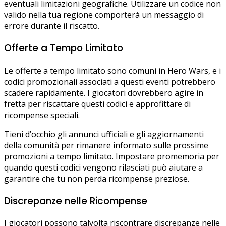
eventuali limitazioni geografiche. Utilizzare un codice non
valido nella tua regione comporterà un messaggio di
errore durante il riscatto.
Offerte a Tempo Limitato
Le offerte a tempo limitato sono comuni in Hero Wars, e i
codici promozionali associati a questi eventi potrebbero
scadere rapidamente. I giocatori dovrebbero agire in
fretta per riscattare questi codici e approfittare di
ricompense speciali.
Tieni d’occhio gli annunci ufficiali e gli aggiornamenti
della comunità per rimanere informato sulle prossime
promozioni a tempo limitato. Impostare promemoria per
quando questi codici vengono rilasciati può aiutare a
garantire che tu non perda ricompense preziose.
Discrepanze nelle Ricompense
I giocatori possono talvolta riscontrare discrepanze nelle