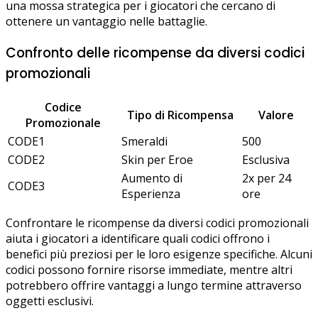
una mossa strategica per i giocatori che cercano di
ottenere un vantaggio nelle battaglie.
Confronto delle ricompense da diversi codici
promozionali
Codice
Tipo di Ricompensa
Valore
Promozionale
CODE1
Smeraldi
500
CODE2
Skin per Eroe
Esclusiva
Aumento di
2x per 24
CODE3
Esperienza
ore
Confrontare le ricompense da diversi codici promozionali
aiuta i giocatori a identificare quali codici offrono i
benefici più preziosi per le loro esigenze specifiche. Alcuni
codici possono fornire risorse immediate, mentre altri
potrebbero offrire vantaggi a lungo termine attraverso
oggetti esclusivi.