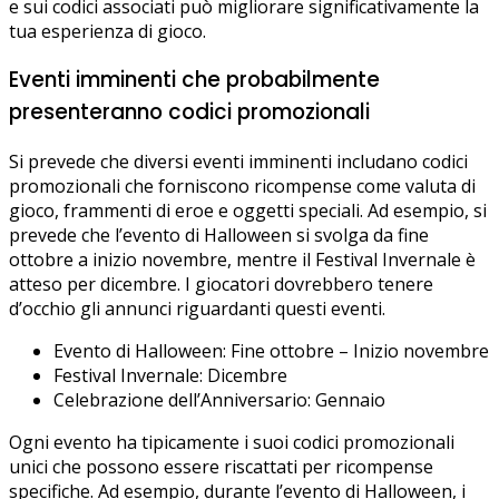
e sui codici associati può migliorare significativamente la
tua esperienza di gioco.
Eventi imminenti che probabilmente
presenteranno codici promozionali
Si prevede che diversi eventi imminenti includano codici
promozionali che forniscono ricompense come valuta di
gioco, frammenti di eroe e oggetti speciali. Ad esempio, si
prevede che l’evento di Halloween si svolga da fine
ottobre a inizio novembre, mentre il Festival Invernale è
atteso per dicembre. I giocatori dovrebbero tenere
d’occhio gli annunci riguardanti questi eventi.
Evento di Halloween: Fine ottobre – Inizio novembre
Festival Invernale: Dicembre
Celebrazione dell’Anniversario: Gennaio
Ogni evento ha tipicamente i suoi codici promozionali
unici che possono essere riscattati per ricompense
specifiche. Ad esempio, durante l’evento di Halloween, i