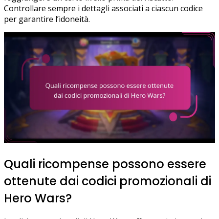
Controllare sempre i dettagli associati a ciascun codice
per garantire l’idoneità.
Quali ricompense possono essere
ottenute dai codici promozionali di
Hero Wars?