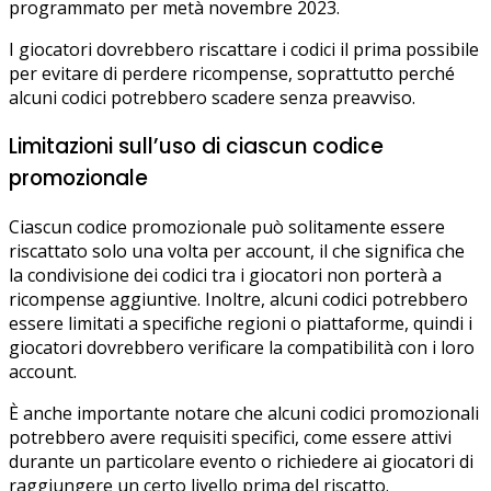
programmato per metà novembre 2023.
I giocatori dovrebbero riscattare i codici il prima possibile
per evitare di perdere ricompense, soprattutto perché
alcuni codici potrebbero scadere senza preavviso.
Limitazioni sull’uso di ciascun codice
promozionale
Ciascun codice promozionale può solitamente essere
riscattato solo una volta per account, il che significa che
la condivisione dei codici tra i giocatori non porterà a
ricompense aggiuntive. Inoltre, alcuni codici potrebbero
essere limitati a specifiche regioni o piattaforme, quindi i
giocatori dovrebbero verificare la compatibilità con i loro
account.
È anche importante notare che alcuni codici promozionali
potrebbero avere requisiti specifici, come essere attivi
durante un particolare evento o richiedere ai giocatori di
raggiungere un certo livello prima del riscatto.